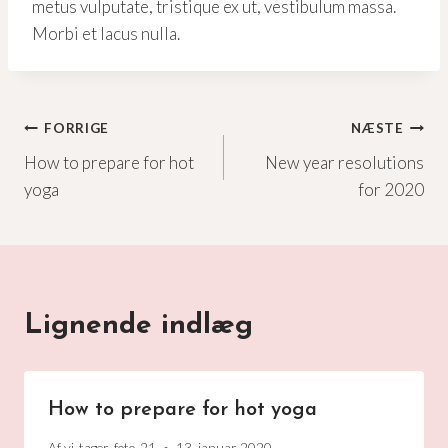
metus vulputate, tristique ex ut, vestibulum massa.
Morbi et lacus nulla.
Indlægsnavigation
FORRIGE
NÆSTE
How to prepare for hot
New year resolutions
yoga
for 2020
Lignende indlæg
How to prepare for hot yoga