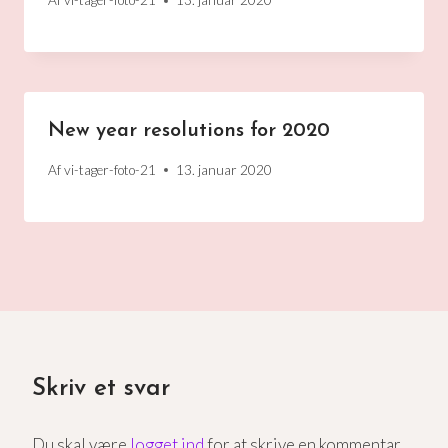
Af
vi-tager-foto-21
13. januar 2020
New year resolutions for 2020
Af
vi-tager-foto-21
13. januar 2020
Skriv et svar
Du skal være
logget ind
for at skrive en kommentar.